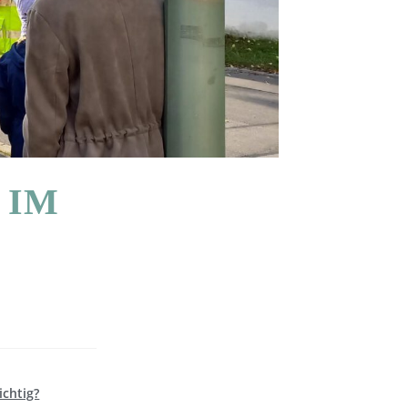
 IM
ichtig?